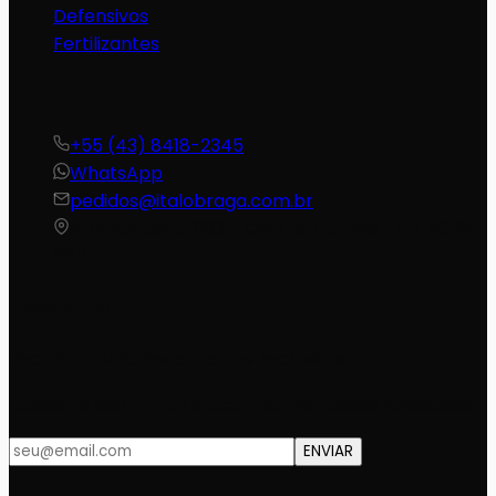
Defensivos
Fertilizantes
Entre em Contato
+55 (43) 8418-2345
WhatsApp
pedidos@italobraga.com.br
R. Dinamarca, 893 - Centro, Cambé - PR, 86181-
080
Newsletter
Receba novidades e ofertas exclusivas
Cadastre seu e-mail e acompanhe nossas novidades.
ENVIAR