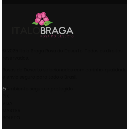
© 2025
Italo Braga Rosa do Deserto
. Todos os direitos
reservados.
Rosas do Deserto selecionadas com carinho, qualidade
e envio seguro para todo o Brasil.
Ambiente seguro e protegido
PIX
VISA
MASTER
BOLETO