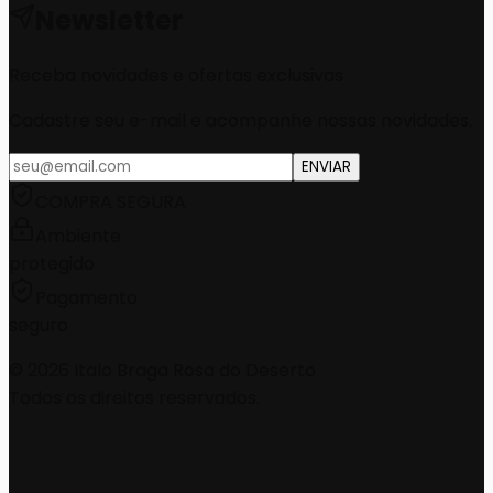
Newsletter
Receba novidades e ofertas exclusivas
Cadastre seu e-mail e acompanhe nossas novidades.
ENVIAR
COMPRA SEGURA
Ambiente
protegido
Pagamento
seguro
©
2026
Italo Braga Rosa do Deserto
Todos os direitos reservados.